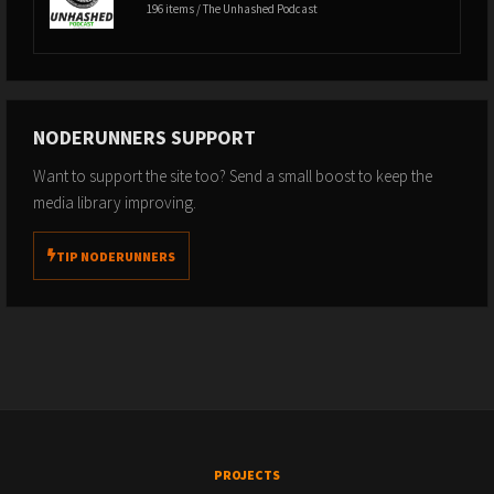
196 items / The Unhashed Podcast
NODERUNNERS SUPPORT
Want to support the site too? Send a small boost to keep the
media library improving.
TIP NODERUNNERS
PROJECTS