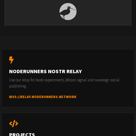
NODERUNNERS NOSTR RELAY
Use our relay for Nostr experiments, Bitcoin signal and sovereign social
publishing.
WSS://RELAY.NODERUNNERS.NETWORK
PROJECTS