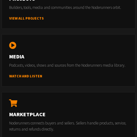
Builders, tools, media and communities around the Noderunners orbit.
VIEW ALL PROJECTS
MEDIA
Podcasts, videos, shows and sources from the Noderunners media library.
WATCH AND LISTEN
MARKETPLACE
Noderunners connects buyers and sellers. Sellers handle products, service,
returns and refunds directly.