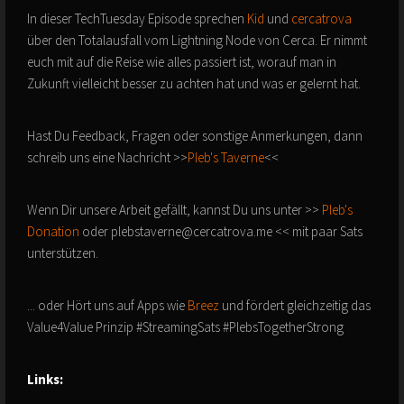
In dieser TechTuesday Episode sprechen
⁠⁠ Kid⁠⁠
und
⁠⁠ cercatrova⁠⁠
über den Totalausfall vom Lightning Node von Cerca. Er nimmt
euch mit auf die Reise wie alles passiert ist, worauf man in
Zukunft vielleicht besser zu achten hat und was er gelernt hat.
Hast Du Feedback, Fragen oder sonstige Anmerkungen, dann
schreib uns eine Nachricht >>
⁠⁠Pleb's Taverne⁠⁠
<<
Wenn Dir unsere Arbeit gefällt, kannst Du uns unter >>
⁠⁠ Pleb's
Donation⁠⁠
oder plebstaverne@cercatrova.me << mit paar Sats
unterstützen.
... oder Hört uns auf Apps wie
⁠⁠ Breez⁠⁠
und fördert gleichzeitig das
Value4Value Prinzip #StreamingSats #PlebsTogetherStrong
Links: