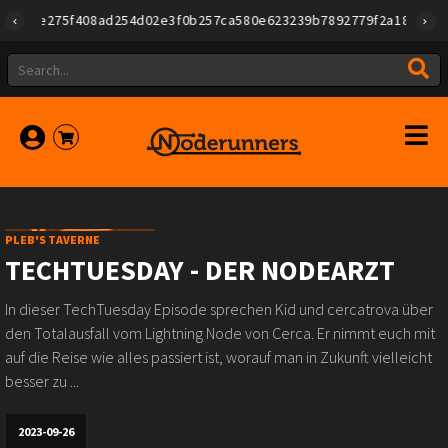
78e275f408ad254d02e3f0b257ca580e623239b7892779f2a182283ea9","pu
PLEB'S TAVERNE
TECHTUESDAY - DER NODEARZT
In dieser TechTuesday Episode sprechen⁠⁠ Kid⁠⁠ und⁠⁠ cercatrova⁠⁠⁠⁠⁠ über
den Totalausfall vom Lightning Node von Cerca. Er nimmt euch mit
auf die Reise wie alles passiert ist, worauf man in Zukunft vielleicht
besser zu ...
2023-09-26