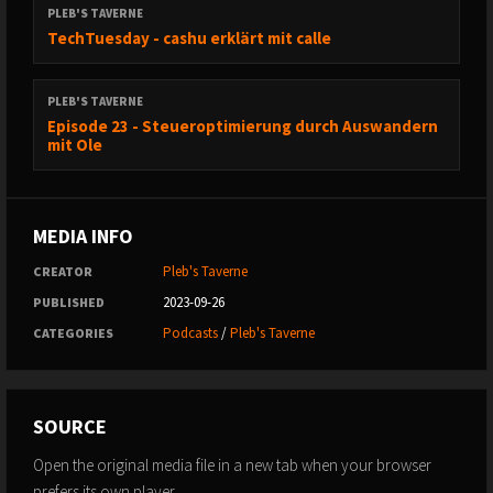
PLEB'S TAVERNE
TechTuesday - cashu erklärt mit calle
PLEB'S TAVERNE
Episode 23 - Steueroptimierung durch Auswandern
mit Ole
MEDIA INFO
Pleb's Taverne
CREATOR
2023-09-26
PUBLISHED
Podcasts
/
Pleb's Taverne
CATEGORIES
SOURCE
Open the original media file in a new tab when your browser
prefers its own player.