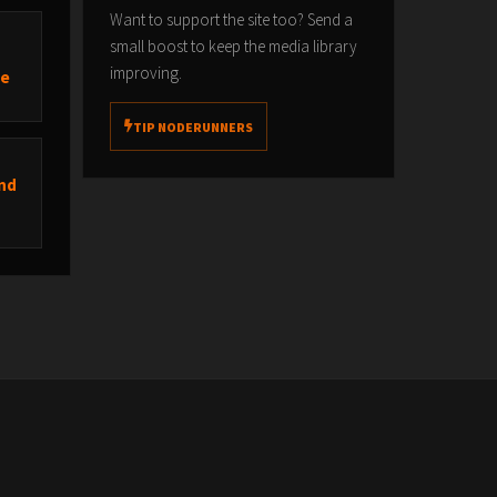
Want to support the site too? Send a
n.
small boost to keep the media library
improving.
te
TIP NODERUNNERS
und
hlung
etzt
 Es
len,
nfalls