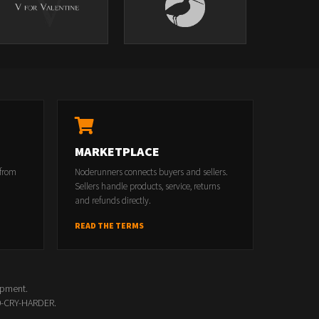
MARKETPLACE
 from
Noderunners connects buyers and sellers.
Sellers handle products, service, returns
and refunds directly.
READ THE TERMS
opment.
00-CRY-HARDER.