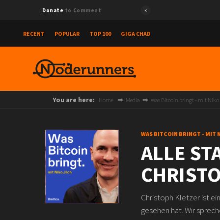
Donate
to Comment
RECENT
POPULAR
TOP 100
GIGA CHAD
You are here:
Home
Media
Was Bitcoin bringt - mit Niko
WAS BITCOIN BRINGT - MIT 
ALLE ST
CHRISTO
Christoph Kletzer ist ei
gesehen hat. Wir sprec