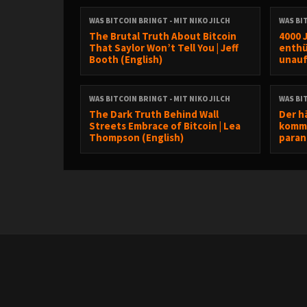
Wenn dir unsere Arbeit gefällt, würden wir uns übe
WAS BITCOIN BRINGT - MIT NIKO JILCH
WAS BI
The Brutal Truth About Bitcoin
4000 
Bei
Fountain
kannst du uns direkt unterstützen
That Saylor Won’t Tell You | Jeff
enthü
Booth (English)
unaufh
⚡️ Lightning:
nikojilch@fountain.fm
---
WAS BITCOIN BRINGT - MIT NIKO JILCH
WAS BI
Die Veröffentlichungen auf dieser Website/in diesem Po
The Dark Truth Behind Wall
Der h
Streets Embrace of Bitcoin | Lea
kommt
ausschließlich Informationszwecken und stellen wede
Thompson (English)
paran
zum Erwerb oder Verkauf von Finanzinstrumenten dar. 
werden. Die in den Veröffentlichungen enthaltenen An
können jederzeit ohne weitere Benachrichtigung geänder
wird keine Haftung für die Richtigkeit, Vollständigkeit 
daraus resultierenden Haftungen oder Schäden jedweder
ausgeschlossen.