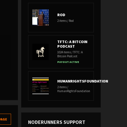
ROD
2 items / Rod
TFTC: A BITCOIN
PODCAST
1024 items / TFTC: A
Bitcoin Podcast
PAYOUT ACTIVE
HUMANRIGHTSFOUNDATION
2 items /
HumanRightsFoundation
PAGE
NODERUNNERS SUPPORT