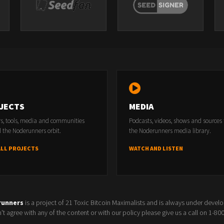
JECTS
MEDIA
rs, tools, media and communities
Podcasts, videos, shows and sources
 the Noderunners orbit.
the Noderunners media library.
ALL PROJECTS
WATCH AND LISTEN
runners
is a project of 21 Toxic Bitcoin Maximalists and is always under devel
t agree with any of the content or with our policy please give us a call on 1-8