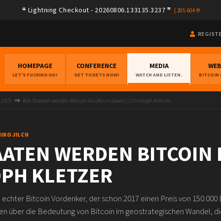
Lightning Checkout - 20260806.133135.3237
|
205.604
REGIST
HOMEPAGE
CONFERENCE
MEDIA
WE
LET'S FUCKING GO!
GET TICKETS NOW!
WATCH AND LISTEN.
BITCOIN
 Jilch
Alle Staaten werden Bitcoin kaufen müssen! | Christoph Kletzer
NIKO JILCH
AATEN WERDEN BITCOIN 
PH KLETZER
n echter Bitcoin Vordenker, der schon 2017 einen Preis von 150.000 
hen über die Bedeutung von Bitcoin im geostrategischen Wandel, d