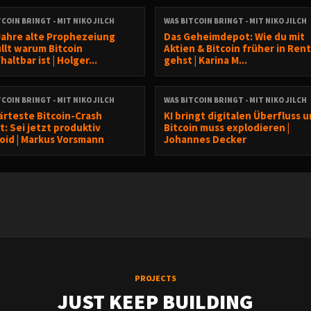
r ⭐️️️⭐️⭐️⭐️⭐️ bei
Apple
&
Spotify
und ein bei
YouTube
sehr freue
TCOIN BRINGT - MIT NIKO JILCH
WAS BITCOIN BRINGT - MIT NIKO JILCH
Jahre alte Prophezeiung
Das Geheimdepot: Wie du mit
.
llt warum Bitcoin
Aktien & Bitcoin früher in Ren
altbar ist | Holger...
gehst | Karina M...
TCOIN BRINGT - MIT NIKO JILCH
WAS BITCOIN BRINGT - MIT NIKO JILCH
dcast sowie die darin erteilten Hinweise und gesetzten Links dienen
ärteste Bitcoin-Crash
KI bringt digitalen Überfluss 
: Sei jetzt produktiv
Bitcoin muss explodieren |
r eine Anlageberatung, Anlageanalyse noch eine Aufforderung oder Empfe
oid | Markus Vorsmann
Johannes Decker
Insbesondere kann eine Anlage- oder sonstige Beratung dadurch nicht ers
gaben basieren auf dem Wissensstand zum Zeitpunkt der Ausarbeitung und
t werden. Die Inhalte richten sich ausschließlich an natürliche Personen.
oder Aktualität der zur Verfügung gestellten Informationen, Informationsquel
 Art übernommen. Eine Haftung für leicht fahrlässiges Verhalten wird jede
PROJECTS
JUST KEEP BUILDING