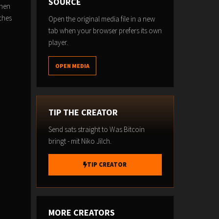
SOURCE
chen
ches
Open the original media file in a new
tab when your browser prefers its own
player.
OPEN MEDIA
TIP THE CREATOR
Send sats straight to Was Bitcoin
bringt - mit Niko Jilch.
TIP CREATOR
MORE CREATORS