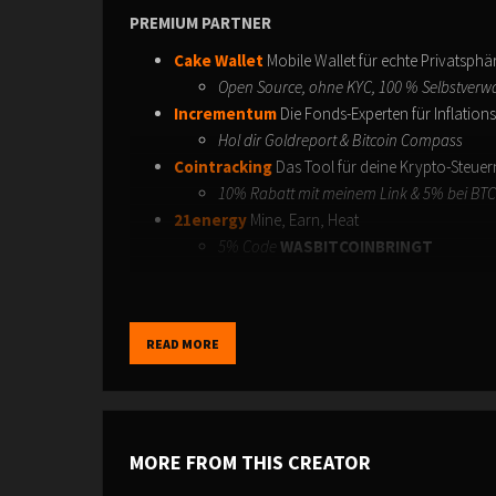
PREMIUM PARTNER
Cake Wallet
Mobile Wallet für echte Privatsphä
Open Source, ohne KYC, 100 % Selbstver
Incrementum
Die Fonds-Experten für Inflation
Hol dir Goldreport & Bitcoin Compass
Cointracking
Das Tool für deine Krypto-Steue
10% Rabatt mit meinem Link & 5% bei BT
21energy
Mine, Earn, Heat
5% Code
WASBITCOINBRINGT
PARTNER
Satoshis Brother
Visionary Bitcoin Fashion
READ MORE
5% Code
WASBITCOINBRINGT
Seedor
Der Stahltresor für deinen Bitcoin Seed
5% Code
WASBITCOINBRINGT
Bitaxe
Der effiziente Solominer für Zuhause
5% Code
WASBITCOINBRINGT
MORE FROM THIS CREATOR
---