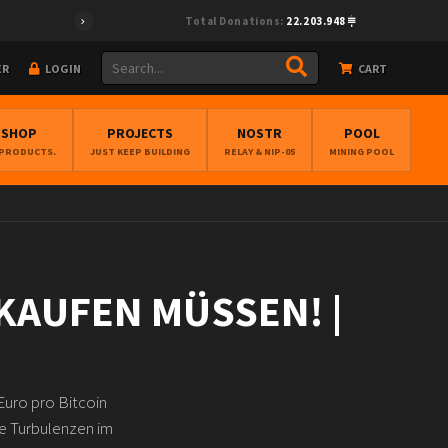
Total Donations:
22.203.948
ER
LOGIN
CART
BSHOP
PROJECTS
NOSTR
POOL
 PRODUCTS.
JUST KEEP BUILDING
RELAY & NIP-05
MINING POOL
KAUFEN MÜSSEN! |
Euro pro Bitcoin
ie Turbulenzen im