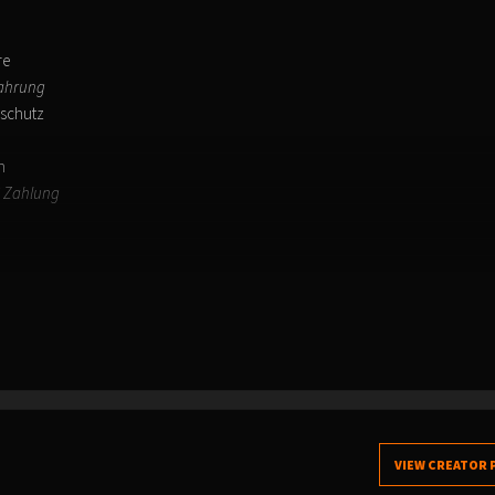
re
wahrung
sschutz
rn
C Zahlung
VIEW CREATOR 