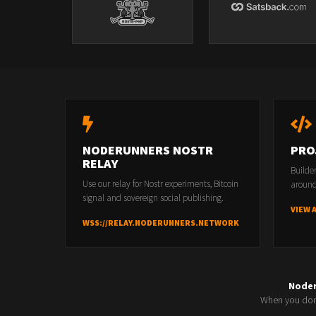
NODERUNNERS NOSTR
PRO
RELAY
Builde
Use our relay for Nostr experiments, Bitcoin
around
signal and sovereign social publishing.
VIEW 
WSS://RELAY.NODERUNNERS.NETWORK
Node
When you don'