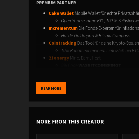
PREMIUM PARTNER
Cake Wallet
Mobile Wallet für echte Privatsphä
Open Source, ohne KYC, 100 % Selbstver
Incrementum
Die Fonds-Experten für Inflation
Hol dir Goldreport & Bitcoin Compass
Cointracking
Das Tool für deine Krypto-Steue
10% Rabatt mit meinem Link & 5% bei BT
21energy
Mine, Earn, Heat
5% Code
WASBITCOINBRINGT
PARTNER
Satoshis Brother
Visionary Bitcoin Fashion
READ MORE
5% Code
WASBITCOINBRINGT
Seedor
Der Stahltresor für deinen Bitcoin Seed
5% Code
WASBITCOINBRINGT
Bitaxe
Der effiziente Solominer für Zuhause
MORE FROM THIS CREATOR
5% Code
WASBITCOINBRINGT
---