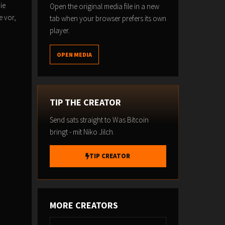
ie
Open the original media file in a new
e vor,
tab when your browser prefers its own
player.
OPEN MEDIA
TIP THE CREATOR
Send sats straight to Was Bitcoin
bringt - mit Niko Jilch.
TIP CREATOR
MORE CREATORS