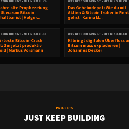
TCOIN BRINGT - MIT NIKO JILCH
WAS BITCOIN BRINGT - MIT NIKO JILCH
r ⭐️️️⭐️⭐️⭐️⭐️ bei
Apple
&
Spotify
und ein bei
YouTube
sehr freue
Jahre alte Prophezeiung
Das Geheimdepot: Wie du mit
llt warum Bitcoin
Aktien & Bitcoin früher in Ren
ützen.
altbar ist | Holger...
gehst | Karina M...
TCOIN BRINGT - MIT NIKO JILCH
WAS BITCOIN BRINGT - MIT NIKO JILCH
ärteste Bitcoin-Crash
KI bringt digitalen Überfluss 
: Sei jetzt produktiv
Bitcoin muss explodieren |
oid | Markus Vorsmann
Johannes Decker
dcast sowie die darin erteilten Hinweise und gesetzten Links dienen
r eine Anlageberatung, Anlageanalyse noch eine Aufforderung oder Empfe
Insbesondere kann eine Anlage- oder sonstige Beratung dadurch nicht ers
gaben basieren auf dem Wissensstand zum Zeitpunkt der Ausarbeitung und
t werden. Die Inhalte richten sich ausschließlich an natürliche Personen.
oder Aktualität der zur Verfügung gestellten Informationen, Informationsquel
PROJECTS
JUST KEEP BUILDING