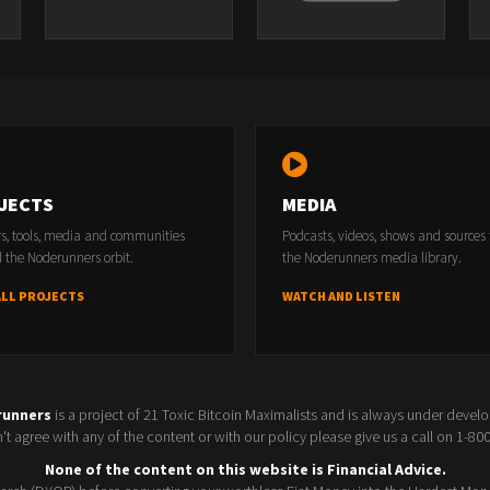
JECTS
MEDIA
rs, tools, media and communities
Podcasts, videos, shows and sources
 the Noderunners orbit.
the Noderunners media library.
ALL PROJECTS
WATCH AND LISTEN
runners
is a project of 21 Toxic Bitcoin Maximalists and is always under devel
t agree with any of the content or with our policy please give us a call on 1-8
None of the content on this website is Financial Advice.