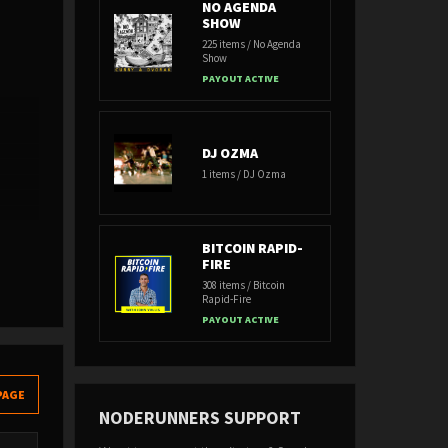
NO AGENDA
SHOW
225 items / No Agenda
Show
PAYOUT ACTIVE
DJ OZMA
1 items / DJ Ozma
BITCOIN RAPID-
FIRE
308 items / Bitcoin
Rapid-Fire
PAYOUT ACTIVE
PAGE
NODERUNNERS SUPPORT