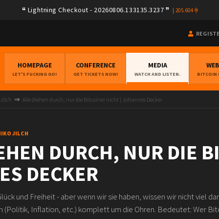
Lightning Checkout - 20260806.133135.3237
|
205.604
REGIST
HOMEPAGE
CONFERENCE
MEDIA
WE
LET'S FUCKING GO!
GET TICKETS NOW!
WATCH AND LISTEN.
BITCOIN
 Jilch
Alle drehen durch, nur die Bitcoiner nicht | Johannes Decker
NIKO JILCH
EHEN DURCH, NUR DIE BI
ES DECKER
lück und Freiheit - aber wenn wir sie haben, wissen wir nicht viel d
n (Politik, Inflation, etc.) komplett um die Ohren. Bedeutet: Wer Bitc