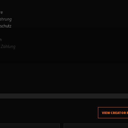
re
wahrung
sschutz
rn
C Zahlung
VIEW CREATOR 