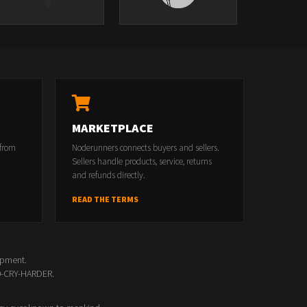
MARKETPLACE
 from
Noderunners connects buyers and sellers.
Sellers handle products, service, returns
and refunds directly.
READ THE TERMS
opment.
00-CRY-HARDER.