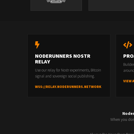
NODERUNNERS NOSTR
PRO
RELAY
Builde
Use our relay for Nostr experiments, Bitcoin
around
signal and sovereign social publishing.
VIEW 
WSS://RELAY.NODERUNNERS.NETWORK
Node
When you don'