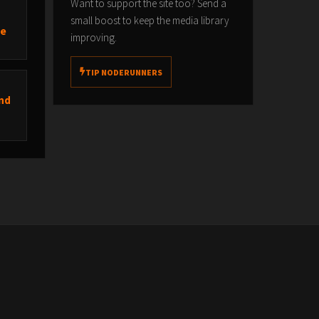
Want to support the site too? Send a
n.
small boost to keep the media library
te
improving.
TIP NODERUNNERS
und
hlung
etzt
 Es
len,