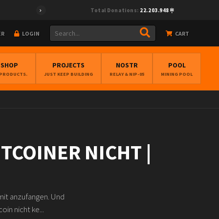
Total Donations:
22.203.948
ER
LOGIN
CART
BSHOP
PROJECTS
NOSTR
POOL
 PRODUCTS.
JUST KEEP BUILDING
RELAY & NIP-05
MINING POOL
TCOINER NICHT |
amit anzufangen. Und
oin nicht ke...