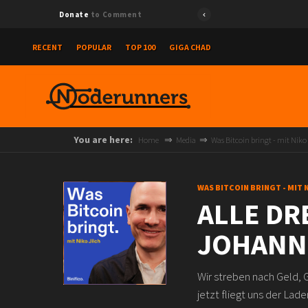
Donate
to Comment
RECENT
POPULAR
TOP 100
GIGA CHAD
You are here:
Home
Media
Was Bitcoin bringt - mit Niko
WAS BITCOIN BRINGT - MIT 
ALLE DR
JOHANN
Wir streben nach Geld, G
jetzt fliegt uns der Lade