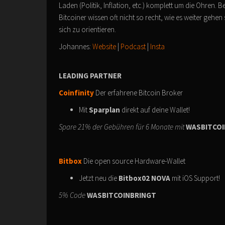
Laden (Politik, Inflation, etc.) komplett um die Ohren. 
Bitcoiner wissen oft nicht so recht, wie es weiter geh
sich zu orientieren.
Johannes:
Website
|
Podcast
|
Insta
LEADING PARTNER
Coinfinity
Der erfahrene Bitcoin Broker
Mit
Sparplan
direkt auf deine Wallet!
Spare 21% der Gebühren für 6 Monate mit
WASBITCOI
Bitbox
Die open source Hardware-Wallet
Jetzt neu die
Bitbox02 NOVA
mit iOS Support!
5% Code
WASBITCOINBRINGT