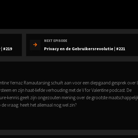
NEXT EPISODE
| #219
Privacy en de Gebruikersrevolutie | #221
lentine Yernaz Ramautarsing schuift aan voor een diepgaand gesprek over l
 systeem en zijn haat-liefde verhouding met de V for Valentine podcast. De
scure-kennis geeft zijn ongezouten mening over de grootste maatschappelij
de vraag: heeft het allemaal nog wel zin?