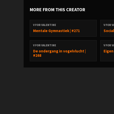
MORE FROM THIS CREATOR
V FOR VALENTINE
V FOR 
Mentale Gymnastiek | #271
Social
V FOR VALENTINE
V FOR 
De ondergang in vogelvlucht |
Eigen
#268