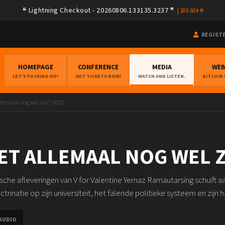
Lightning Checkout - 20260806.133135.3237
|
205.604
REGIST
HOMEPAGE
CONFERENCE
MEDIA
WE
LET'S FUCKING GO!
GET TICKETS NOW!
WATCH AND LISTEN.
BITCOIN
allemaal nog wel zin? | #220
ET ALLEMAAL NOG WEL ZI
sche afleveringen van V for Valentine Yernaz Ramautarsing schuift 
trinatie op zijn universiteit, het falende politieke systeem en zijn ha
AUDIO