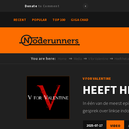
Donate
to Comment
RECENT
POPULAR
TOP 100
GIGA CHAD
You are here:
Home
Media
V for Valentine
Heeft het 
V FOR VALENTINE
HEEFT H
In één van de meest epi
gesprek over linkse indoc
2025-07-17
VIDEO