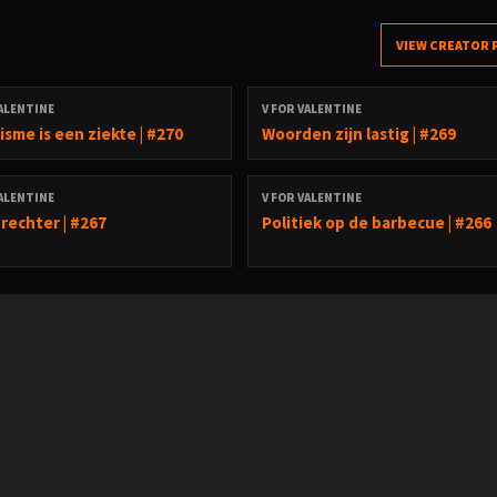
VIEW CREATOR 
VALENTINE
V FOR VALENTINE
isme is een ziekte | #270
Woorden zijn lastig | #269
VALENTINE
V FOR VALENTINE
 rechter | #267
Politiek op de barbecue | #266