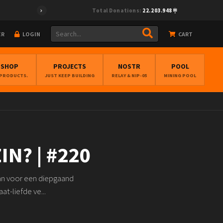
Total Donations:
22.203.948
ER
LOGIN
CART
BSHOP
PROJECTS
NOSTR
POOL
 PRODUCTS.
JUST KEEP BUILDING
RELAY & NIP-05
MINING POOL
N? | #220
aan voor een diepgaand
at-liefde ve...