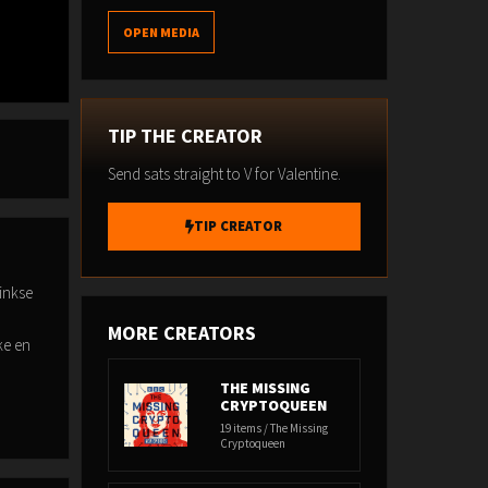
OPEN MEDIA
TIP THE CREATOR
Send sats straight to V for Valentine.
TIP CREATOR
inkse
MORE CREATORS
ke en
THE MISSING
CRYPTOQUEEN
19 items / The Missing
Cryptoqueen