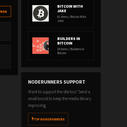
BITCOIN WITH
JAKE
PAGE
81 items / Bitcoin With
Jake
BUILDERS IN
BITCOIN
19 items / Builders In
Bitcoin
NODERUNNERS SUPPORT
Want to support the site too? Send a
small boost to keep the media library
improving.
TIP NODERUNNERS