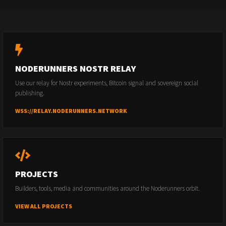
NODERUNNERS NOSTR RELAY
Use our relay for Nostr experiments, Bitcoin signal and sovereign social
publishing.
WSS://RELAY.NODERUNNERS.NETWORK
PROJECTS
Builders, tools, media and communities around the Noderunners orbit.
VIEW ALL PROJECTS