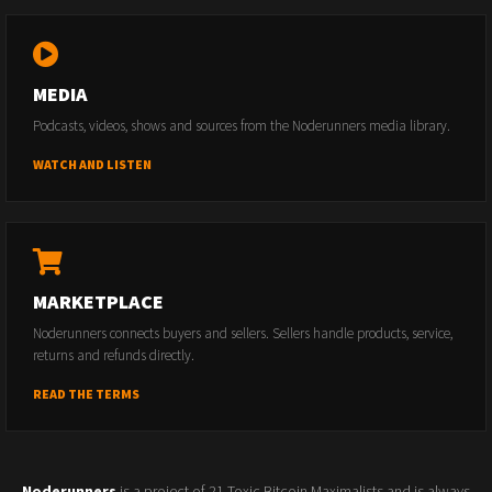
MEDIA
Podcasts, videos, shows and sources from the Noderunners media library.
WATCH AND LISTEN
MARKETPLACE
Noderunners connects buyers and sellers. Sellers handle products, service,
returns and refunds directly.
READ THE TERMS
Noderunners
is a project of 21 Toxic Bitcoin Maximalists and is always