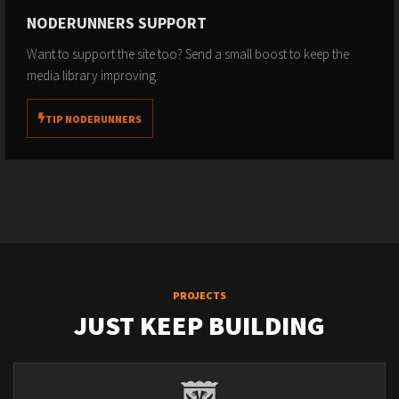
NODERUNNERS SUPPORT
Want to support the site too? Send a small boost to keep the
media library improving.
TIP NODERUNNERS
PROJECTS
JUST KEEP BUILDING