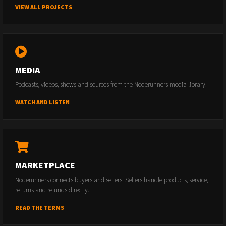
VIEW ALL PROJECTS
MEDIA
Podcasts, videos, shows and sources from the Noderunners media library.
WATCH AND LISTEN
MARKETPLACE
Noderunners connects buyers and sellers. Sellers handle products, service,
returns and refunds directly.
READ THE TERMS