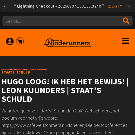
Lightning Checkout - 20260807.133135.3240
|
205.497
STAATS' SCHULD
HUGO LOOG! IK HEB HET BEWIJS! |
LEON KUUNDERS | STAAT’S
SCHULD
Waardeer je onze video's? Steun dan Café Weltschmerz, het
podium voor het vrije woord:
https://www.cafeweltschmerz.nl/doneren/Die persconferenties
tijdens de lockdowns? Pure propaganda en leugens! Leo...