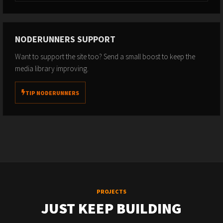
NODERUNNERS SUPPORT
Want to support the site too? Send a small boost to keep the
media library improving.
TIP NODERUNNERS
PROJECTS
JUST KEEP BUILDING