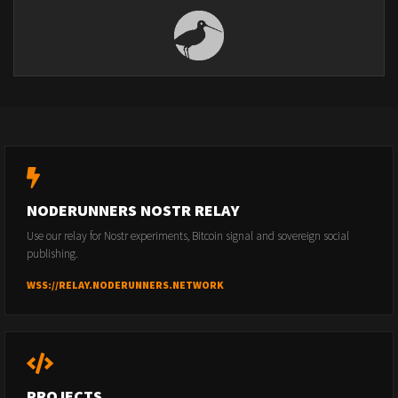
NODERUNNERS NOSTR RELAY
Use our relay for Nostr experiments, Bitcoin signal and sovereign social
publishing.
WSS://RELAY.NODERUNNERS.NETWORK
PROJECTS