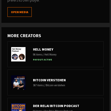
prefers its own player.
OPEN MEDIA
MORE CREATORS
HELL MONEY
96 items / Hell Money
PAYOUT ACTIVE
BITCOIN VERSTEHEN
367 items / Bitcoin verstehen
DER RELAI BITCOIN PODCAST
64 items / Der Relai Bitcoin Podcast