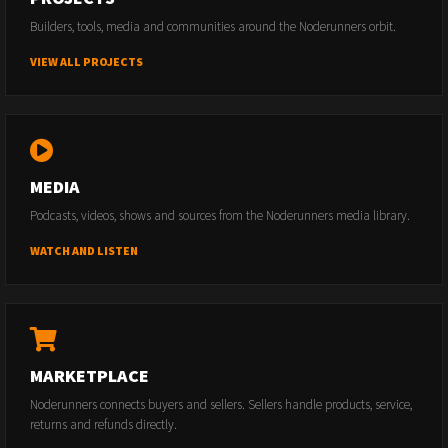
Builders, tools, media and communities around the Noderunners orbit.
VIEW ALL PROJECTS
MEDIA
Podcasts, videos, shows and sources from the Noderunners media library.
WATCH AND LISTEN
MARKETPLACE
Noderunners connects buyers and sellers. Sellers handle products, service,
returns and refunds directly.