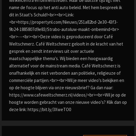
winkelcentra en binnensteden. Maar de laatste tijd ligt met
name de focus op het anti auto beleid. Met hem bespreek ik
dit in Staat's Schuld!<br><br>Link:
<br>https://propertynl.com/Nieuws/251a82bd-2e30-43f3-
9b24-1885807d9e83/Strabo-autoluw-maakt-onbemind<br>
<br>---<br><br>Deze video is geproduceerd door Café
Weltschmerz. Café Weltschmerz gelooft in de kracht van het
gesprek en zendt interviews uit over actuele
maatschappelijke thema's. Wij bieden een hoogwaardig
alternatief voor de mainstream media. Café Weltschmerz is
onafhankelijk en niet verbonden aan politieke, religieuze of
commerciële partijen.<br><br>Wil je meer video's bekijken en
op de hoogte blijven via onze nieuwsbrief? Ga dan naar:
https://www.cafeweltschmerz.nl/videos/<br><br>Wil je op de
hoogte worden gebracht van onze nieuwe video's? Klik dan op
deze link: https://bit.ly/3XweTO0