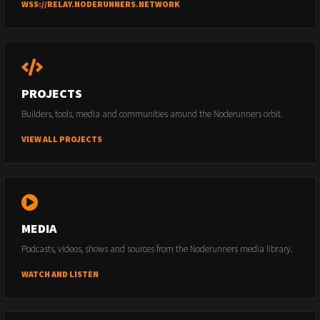
WSS://RELAY.NODERUNNERS.NETWORK
PROJECTS
Builders, tools, media and communities around the Noderunners orbit.
VIEW ALL PROJECTS
MEDIA
Podcasts, videos, shows and sources from the Noderunners media library.
WATCH AND LISTEN