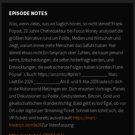
EPISODE NOTES
Was, wenn vieles, was wir täglich hören, so nicht stimmt?Frank
Pöpsel, 20 Jahre Chefredakteur bei Focus Money analysiert die
größten Narrative rund um Politik, Medien und Wirtschaft und
zeigt, warum immer mehr Menschen das Gefühl haben: Hier
stimmt etwas nicht.Ein Gespräch über Zahlen, die kaum jemand
kennt, Entscheidungen, die selten hinterfragt werden, und
Entwicklungen, die weitreichende Folgen haben könnten.Frank
Pöpsel´s Buch: https://amzn.to/4tpYecY___________ Marc
Lädt Ein 2026 ___________Am 8. und 9. Mai 2026 lade ich dich
in die Motorworld Metzingen ein. Dich erwarten Vorträge, Panels
und Diskussionen zu Politik, Geldsystemen, Bitcoin, Gold und
gesellschaftlichem Wandel.Wichtig: Bald geht es los! Egal, ob vor
Ort oder digital per Streaming-Ticket. Schnell sein lohnt sich, die
VIP-Tickets sind bereits ausverkauft!
https://marc-
friedrich.de/mle26
Zur Videofassung: