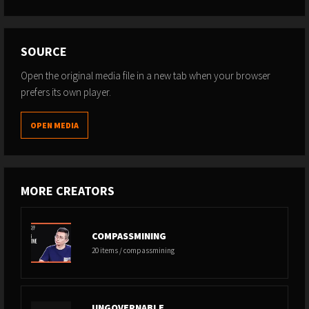
SOURCE
Open the original media file in a new tab when your browser
prefers its own player.
OPEN MEDIA
MORE CREATORS
COMPASSMINING
20 items / compassmining
UNGOVERNABLE