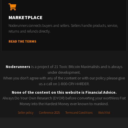
MARKETPLACE
Noderunners connects buyers and sellers. Sellers handle products, service,
returns and refunds directly.
READ THE TERMS
Noderunners
is a project of 21 Toxic Bitcoin Maximalists and is always
under development.
When you don't agree with any of the content or with our policy please give
us a call on 1-800-CRY-HARDER.
None of the content on this website is Financial Advice.
Always Do Your Own Research (DYOR) before converting your worthless Fiat
Money into the Hardest Money ever known to mankind.
Seller policy
Conference 2025
Terms and Conditions
Watchlist
© 2026 Noderunners