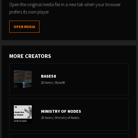
Open the original media file in a new tab when your browser
prefers its own player.
OPEN MEDIA
MORE CREATORS
BASE58
20 items / Base58
MINISTRY OF NODES
20 items / Ministry of Nodes