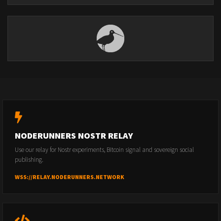
NODERUNNERS NOSTR RELAY
Use our relay for Nostr experiments, Bitcoin signal and sovereign social
publishing.
WSS://RELAY.NODERUNNERS.NETWORK