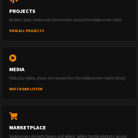
PROJECTS
Builders, tools, media and communities around the Noderunners orbit.
VIEW ALL PROJECTS
MEDIA
Podcasts, videos, shows and sources from the Noderunners media library.
WATCH AND LISTEN
MARKETPLACE
Noderunners connects buyers and sellers. Sellers handle products, service,