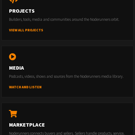
PROJECTS
Builders, tools, media and communities around the Noderunners orbit.
VIEW ALL PROJECTS
MEDIA
Podcasts, videos, shows and sources from the Noderunners media library.
WATCH AND LISTEN
MARKETPLACE
Noderunners connects buyers and sellers. Sellers handle products, service,