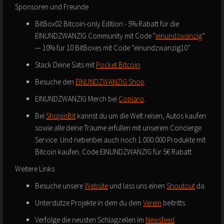
Sponsoren und Freunde
BitBox02 Bitcoin-only Edition - 5% Rabatt für die
EINUNDZWANZIG Community mit Code “
einundzwanzig
”
— 10% für 10 BitBoxes mit Code “einundzwanzig10”.
Stack Deine Sats mit
Pocket Bitcoin
.
Besuche den
EINUNDZWANZIG Shop
EINUNDZWANZIG Merch bei
Copiaro
.
Bei
ShopinBit
kannst du um die Welt reisen, Autos kaufen
sowie alle deine Träume erfüllen mit unserem Concierge
Service. Und nebenbei auch noch 1.000.000 Produkte mit
Bitcoin kaufen. Code EINUNDZWANZIG für 5€ Rabatt.
Weitere Links
Besuche unsere
Website
und lass uns einen
Shoutout
da.
Unterstütze Projekte in dem du dem
Verein
beitritts.
Verfolge die neusten Schlagzeilen im
Newsfeed
.