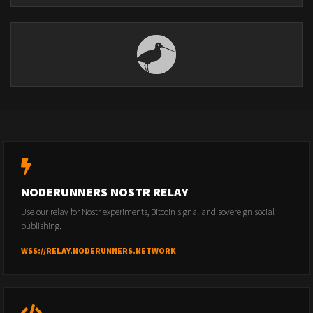
NODERUNNERS NOSTR RELAY
Use our relay for Nostr experiments, Bitcoin signal and sovereign social
publishing.
WSS://RELAY.NODERUNNERS.NETWORK