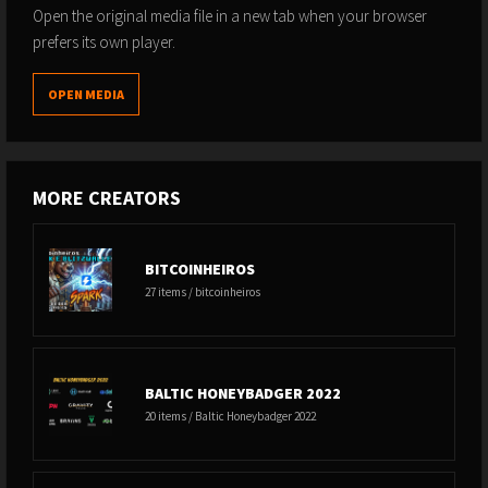
Open the original media file in a new tab when your browser
prefers its own player.
OPEN MEDIA
MORE CREATORS
BITCOINHEIROS
27 items / bitcoinheiros
BALTIC HONEYBADGER 2022
20 items / Baltic Honeybadger 2022