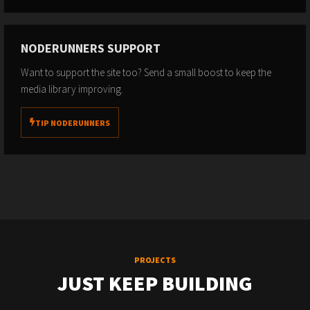
NODERUNNERS SUPPORT
Want to support the site too? Send a small boost to keep the
media library improving.
TIP NODERUNNERS
PROJECTS
JUST KEEP BUILDING