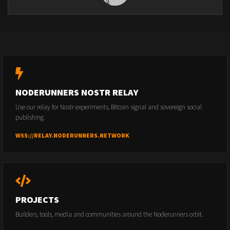
NODERUNNERS NOSTR RELAY
Use our relay for Nostr experiments, Bitcoin signal and sovereign social
publishing.
WSS://RELAY.NODERUNNERS.NETWORK
PROJECTS
Builders, tools, media and communities around the Noderunners orbit.