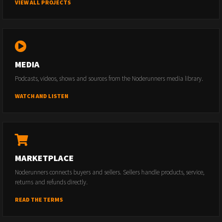
VIEW ALL PROJECTS
MEDIA
Podcasts, videos, shows and sources from the Noderunners media library.
WATCH AND LISTEN
MARKETPLACE
Noderunners connects buyers and sellers. Sellers handle products, service,
returns and refunds directly.
READ THE TERMS