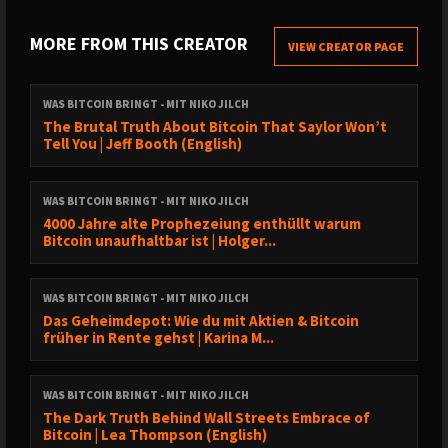
Cointracking
Das Tool für deine Krypto-Steuern
10% Rabatt mit meinem Link & 5% bei BTC Zahlung
MORE FROM THIS CREATOR
VIEW CREATOR PAGE
21energy
Mine, Earn, Heat
5% Code
WASBITCOINBRINGT
WAS BITCOIN BRINGT - MIT NIKO JILCH
PARTNER
The Brutal Truth About Bitcoin That Saylor Won’t
Satoshis Brother
Visionary Bitcoin Fashion
Tell You | Jeff Booth (English)
5% Code
WASBITCOINBRINGT
Seedor
Der Stahltresor für deinen Bitcoin Seed
WAS BITCOIN BRINGT - MIT NIKO JILCH
5% Code
WASBITCOINBRINGT
4000 Jahre alte Prophezeiung enthüllt warum
Bitaxe
Der effiziente Solominer für Zuhause
Bitcoin unaufhaltbar ist | Holger...
5% Code
WASBITCOINBRINGT
---
WAS BITCOIN BRINGT - MIT NIKO JILCH
Das Geheimdepot: Wie du mit Aktien & Bitcoin
Wenn dir unsere Arbeit gefällt, würden wir uns über
früher in Rente gehst | Karina M...
⭐️️️⭐️⭐️⭐️⭐️ bei
Apple
&
Spotify
und ein bei
YouTube
sehr
freuen.
WAS BITCOIN BRINGT - MIT NIKO JILCH
Bei
Fountain
kannst du uns auch direkt unterstützen.
The Dark Truth Behind Wall Streets Embrace of
Bitcoin | Lea Thompson (English)
⚡️ Lightning:
nikojilch@fountain.fm