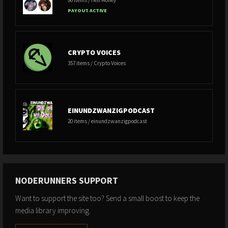
PAYOUT ACTIVE
CRYPTO VOICES
357 items / Crypto Voices
EINUNDZWANZIGPODCAST
20 items / einundzwanzigpodcast
NODERUNNERS SUPPORT
Want to support the site too? Send a small boost to keep the
media library improving.