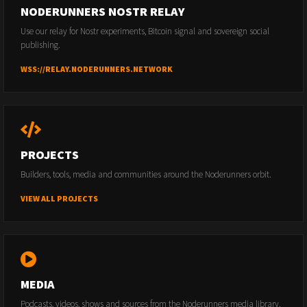
NODERUNNERS NOSTR RELAY
Use our relay for Nostr experiments, Bitcoin signal and sovereign social
publishing.
WSS://RELAY.NODERUNNERS.NETWORK
PROJECTS
Builders, tools, media and communities around the Noderunners orbit.
VIEW ALL PROJECTS
MEDIA
Podcasts, videos, shows and sources from the Noderunners media library.