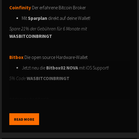
Coinfinity
Der erfahrene Bitcoin Broker
Mit
Sparplan
direkt auf deine Wallet!
Spare 21% der Gebühren für 6 Monate mit
WASBITCOINBRINGT
Bitbox
Die open source Hardware-Wallet
Jetzt neu die
Bitbox02 NOVA
mit iOS Support!
5% Code
WASBITCOINBRINGT
PREMIUM PARTNER
Cake Wallet
Mobile Wallet für echte Privatsphäre
Open Source, ohne KYC, 100 % Selbstverwahrung
READ MORE
Incrementum
Die Fonds-Experten für Inflationsschutz
Hol dir Goldreport & Bitcoin Compass