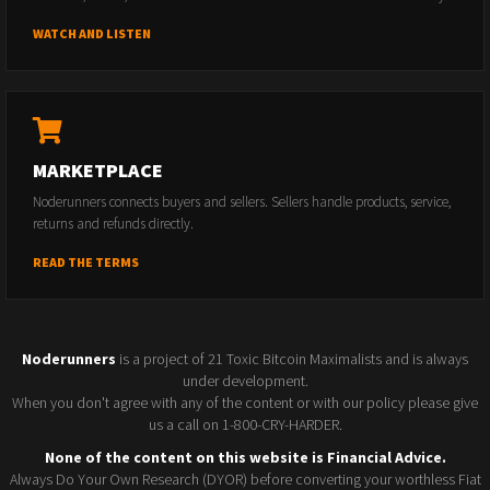
WATCH AND LISTEN
MARKETPLACE
Noderunners connects buyers and sellers. Sellers handle products, service,
returns and refunds directly.
READ THE TERMS
Noderunners
is a project of 21 Toxic Bitcoin Maximalists and is always
under development.
When you don't agree with any of the content or with our policy please give
us a call on 1-800-CRY-HARDER.
None of the content on this website is Financial Advice.
Always Do Your Own Research (DYOR) before converting your worthless Fiat