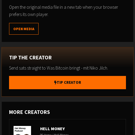
Open the original media file in a new tab when your browser
prefers its own player.
OPEN MEDIA
TIP THE CREATOR
Send sats straight to Was Bitcoin bringt - mit Niko Jilch.
TIP CREATOR
MORE CREATORS
HELL MONEY
96 items / Hell Money