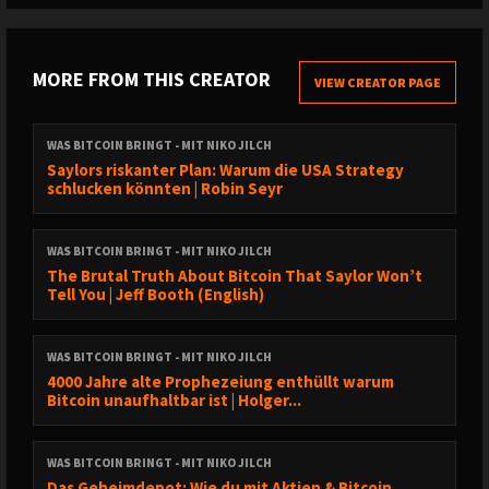
5% Code
WASBITCOINBRINGT
PARTNER
MORE FROM THIS CREATOR
VIEW CREATOR PAGE
Satoshis Brother
Visionary Bitcoin Fashion
5% Code
WASBITCOINBRINGT
Seedor
Der Stahltresor für deinen Bitcoin Seed
WAS BITCOIN BRINGT - MIT NIKO JILCH
5% Code
WASBITCOINBRINGT
Saylors riskanter Plan: Warum die USA Strategy
schlucken könnten | Robin Seyr
Bitaxe
Der effiziente Solominer für Zuhause
5% Code
WASBITCOINBRINGT
WAS BITCOIN BRINGT - MIT NIKO JILCH
---
The Brutal Truth About Bitcoin That Saylor Won’t
Wenn dir unsere Arbeit gefällt, würden wir uns über
Tell You | Jeff Booth (English)
⭐️️️⭐️⭐️⭐️⭐️ bei
Apple
&
Spotify
und ein bei
YouTube
sehr
freuen.
WAS BITCOIN BRINGT - MIT NIKO JILCH
Bei
4000 Jahre alte Prophezeiung enthüllt warum
Fountain
kannst du uns direkt unterstützen.
Bitcoin unaufhaltbar ist | Holger...
⚡️ Lightning:
nikojilch@fountain.fm
---
WAS BITCOIN BRINGT - MIT NIKO JILCH
Das Geheimdepot: Wie du mit Aktien & Bitcoin