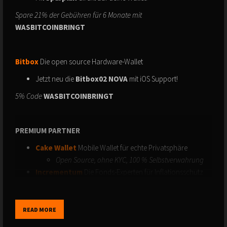
Spare 21% der Gebühren für 6 Monate mit
WASBITCOINBRINGT
Bitbox
Die open source Hardware-Wallet
Jetzt neu die
Bitbox02 NOVA
mit iOS Support!
5% Code
WASBITCOINBRINGT
PREMIUM PARTNER
Cake Wallet
Mobile Wallet für echte Privatsphäre
Open Source, ohne KYC, 100 % Selbstverwahrung
Incrementum
Die Fonds-Experten für Inflationsschutz
Hol dir Goldreport & Bitcoin Compass
Cointracking
Das Tool für deine Krypto-Steuern
10% Rabatt mit meinem Link & 5% bei BTC Zahlung
READ MORE
21energy
Mine, Earn, Heat