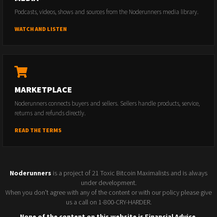
Podcasts, videos, shows and sources from the Noderunners media library.
WATCH AND LISTEN
MARKETPLACE
Noderunners connects buyers and sellers. Sellers handle products, service,
returns and refunds directly.
READ THE TERMS
Noderunners
is a project of 21 Toxic Bitcoin Maximalists and is always
under development.
When you don't agree with any of the content or with our policy please give
us a call on 1-800-CRY-HARDER.
None of the content on this website is Financial Advice.