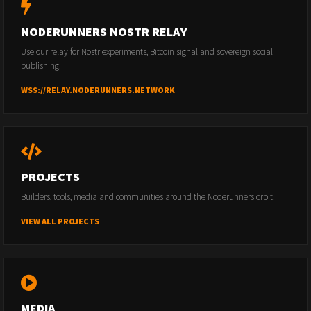
NODERUNNERS NOSTR RELAY
Use our relay for Nostr experiments, Bitcoin signal and sovereign social
publishing.
WSS://RELAY.NODERUNNERS.NETWORK
PROJECTS
Builders, tools, media and communities around the Noderunners orbit.
VIEW ALL PROJECTS
MEDIA