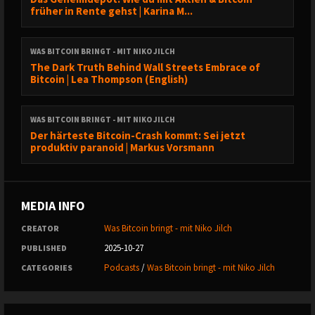
Die Veröffentlichungen auf dieser Website/in diesem Podcast
früher in Rente gehst | Karina M...
sowie die darin erteilten Hinweise und gesetzten Links dienen
ausschließlich Informationszwecken und stellen weder eine
Anlageberatung, Anlageanalyse noch eine Aufforderung oder
WAS BITCOIN BRINGT - MIT NIKO JILCH
The Dark Truth Behind Wall Streets Embrace of
Empfehlung zum Erwerb oder Verkauf von Finanzinstrumenten
Bitcoin | Lea Thompson (English)
dar. Insbesondere kann eine Anlage- oder sonstige Beratung
dadurch nicht ersetzt werden. Die in den Veröffentlichungen
enthaltenen Angaben basieren auf dem Wissensstand zum
WAS BITCOIN BRINGT - MIT NIKO JILCH
Der härteste Bitcoin-Crash kommt: Sei jetzt
Zeitpunkt der Ausarbeitung und können jederzeit ohne weitere
produktiv paranoid | Markus Vorsmann
Benachrichtigung geändert werden. Die Inhalte richten sich
ausschließlich an natürliche Personen. Es wird keine Haftung für
die Richtigkeit, Vollständigkeit oder Aktualität der zur Verfügung
MEDIA INFO
gestellten Informationen, Informationsquellen, daraus
resultierenden Haftungen oder Schäden jedweder Art
Was Bitcoin bringt - mit Niko Jilch
CREATOR
übernommen. Eine Haftung für leicht fahrlässiges Verhalten wird
2025-10-27
PUBLISHED
jedenfalls ausgeschlossen.
Podcasts
/
Was Bitcoin bringt - mit Niko Jilch
CATEGORIES