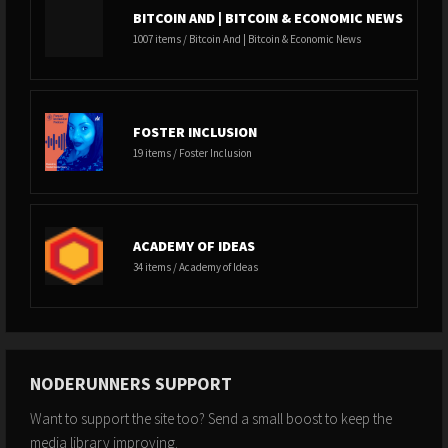
BITCOIN AND | BITCOIN & ECONOMIC NEWS
1007 items / Bitcoin And | Bitcoin & Economic News
FOSTER INCLUSION
19 items / Foster Inclusion
ACADEMY OF IDEAS
34 items / Academy of Ideas
NODERUNNERS SUPPORT
Want to support the site too? Send a small boost to keep the
media library improving.