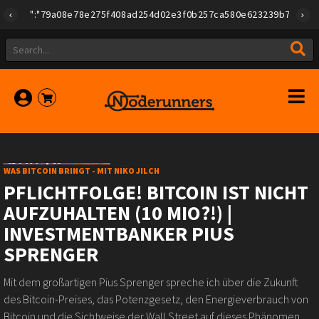
{"id":"79a08e78e275f408ad254d02e3f0b257ca580e623239b7892779f2a1
WAS BITCOIN BRINGT - MIT NIKO JILCH
PFLICHTFOLGE! BITCOIN IST NICHT
AUFZUHALTEN (10 MIO?!) |
INVESTMENTBANKER PIUS
SPRENGER
Mit dem großartigen Pius Sprenger spreche ich über die Zukunft
des Bitcoin-Preises, das Potenzgesetz, den Energieverbrauch von
Bitcoin und die Sichtweise der Wall Street auf dieses Phänomen.