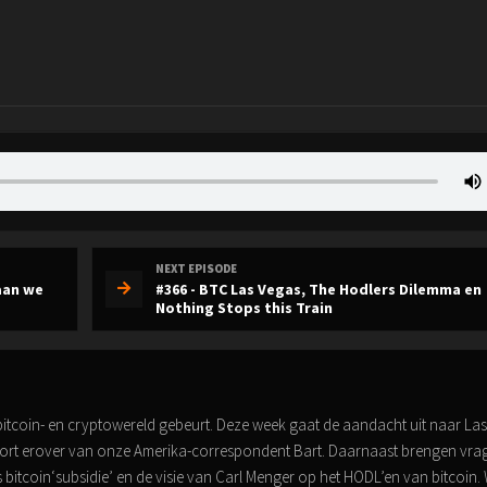
NEXT EPISODE
gaan we
#366 - BTC Las Vegas, The Hodlers Dilemma en
Nothing Stops this Train
de bitcoin- en cryptowereld gebeurt. Deze week gaat de aandacht uit naar Las
 hoort erover van onze Amerika-correspondent Bart. Daarnaast brengen vra
s bitcoin‘subsidie’ en de visie van Carl Menger op het HODL’en van bitcoin.