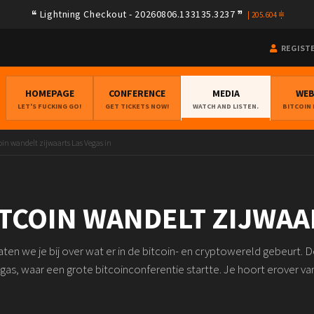
Lightning Checkout - 20260806.133135.3237
|
205.604
REGIST
HOMEPAGE
CONFERENCE
MEDIA
WE
LET'S FUCKING GO!
GET TICKETS NOW!
WATCH AND LISTEN.
BITCOIN
oin wandelt zijwaarts Las Vegas in
BITCOIN WANDELT ZIJWAA
praten we je bij over wat er in de bitcoin- en cryptowereld gebeurt.
gas, waar een grote bitcoinconferentie startte. Je hoort erover van