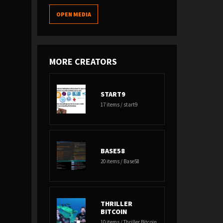
OPEN MEDIA
MORE CREATORS
START9
17 items / start9
BASE58
20 items / Base58
THRILLER
BITCOIN
10 items / Thriller Bitcoin