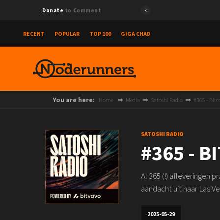
Donate
to Comment
RECENT
POPULAR
TOP 100
GIGA CHAD
You are here:
Home
Media
Satoshi Radio
#365 - Bitc
SATOSHI RADIO
#365 - 
Al 365 (!) afleveringen 
aandacht uit naar Las Ve
2025-05-29