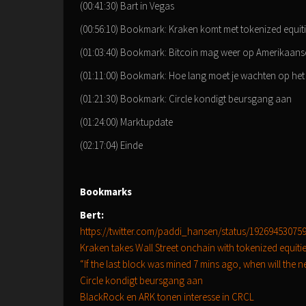
(00:41:30) Bart in Vegas
(00:56:10) Bookmark: Kraken komt met tokenized equit
(01:03:40) Bookmark: Bitcoin mag weer op Amerikaan
(01:11:00) Bookmark: Hoe lang moet je wachten op het
(01:21:30) Bookmark: Circle kondigt beursgang aan
(01:24:00) Marktupdate
(02:17:04) Einde
Bookmarks
Bert:
https://twitter.com/paddi_hansen/status/19269453075
Kraken takes Wall Street onchain with tokenized equiti
“If the last block was mined 7 mins ago, when will the 
Circle kondigt beursgang aan
BlackRock en ARK tonen interesse in CRCL