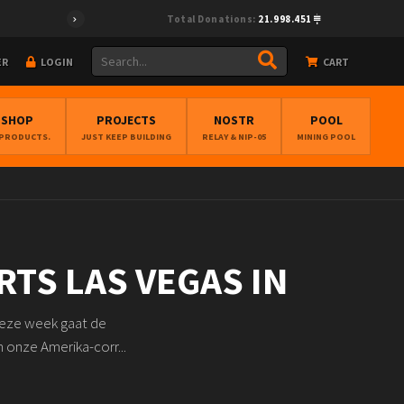
Total Donations:
21.998.451
ER
LOGIN
CART
BSHOP
PROJECTS
NOSTR
POOL
 PRODUCTS.
JUST KEEP BUILDING
RELAY & NIP-05
MINING POOL
RTS LAS VEGAS IN
 Deze week gaat de
 onze Amerika-corr...