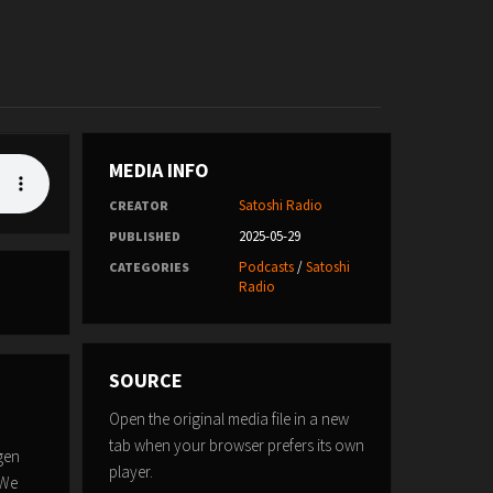
MEDIA INFO
Satoshi Radio
CREATOR
2025-05-29
PUBLISHED
Podcasts
/
Satoshi
CATEGORIES
Radio
SOURCE
Open the original media file in a new
tab when your browser prefers its own
gen
player.
 We