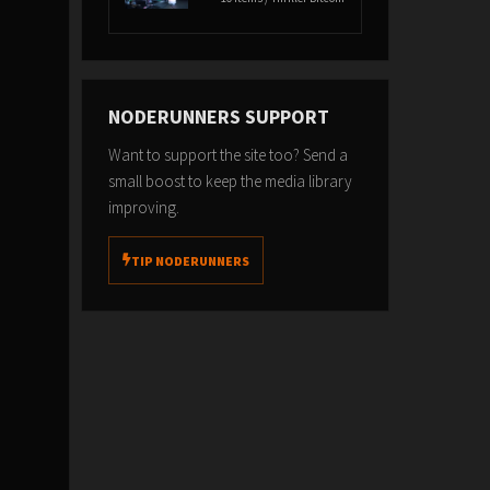
NODERUNNERS SUPPORT
Want to support the site too? Send a
small boost to keep the media library
improving.
TIP NODERUNNERS