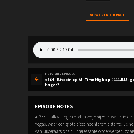
VIEW CREATOR PAGE
PREVIOUS EPISODE
#364 - Bitcoin op All Time High op $111.555: 
hoger?
EPISODE NOTES
Al 365 (!) afleveringen praten we je bij over wat er in 
Vegas, waar een grote bitcoinconferentie startte. Je
van luisteraars ons bij interessante onderwerpen, zoal