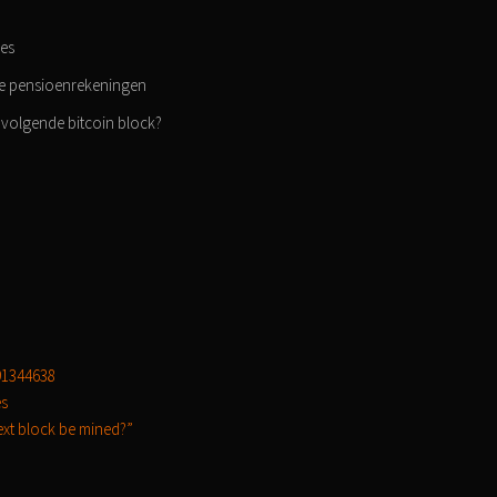
ies
se pensioenrekeningen
 volgende bitcoin block?
91344638
es
next block be mined?”