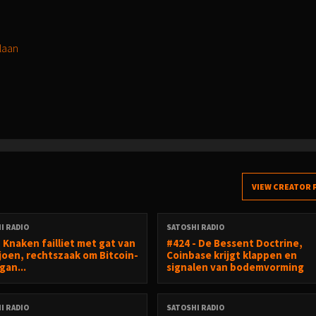
slaan
VIEW CREATOR 
I RADIO
SATOSHI RADIO
- Knaken failliet met gat van
#424 - De Bessent Doctrine,
ljoen, rechtszaak om Bitcoin-
Coinbase krijgt klappen en
gan...
signalen van bodemvorming
I RADIO
SATOSHI RADIO