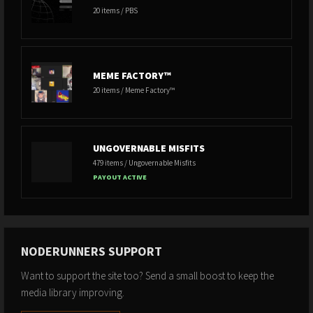
20 items / PBS
MEME FACTORY™
20 items / Meme Factory™
UNGOVERNABLE MISFITS
479 items / Ungovernable Misfits
PAYOUT ACTIVE
NODERUNNERS SUPPORT
Want to support the site too? Send a small boost to keep the
media library improving.