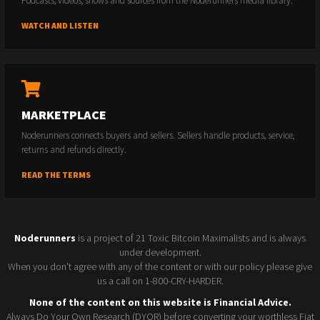
Podcasts, videos, shows and sources from the Noderunners media library.
WATCH AND LISTEN
MARKETPLACE
Noderunners connects buyers and sellers. Sellers handle products, service,
returns and refunds directly.
READ THE TERMS
Noderunners
is a project of 21 Toxic Bitcoin Maximalists and is always
under development.
When you don't agree with any of the content or with our policy please give
us a call on 1-800-CRY-HARDER.
None of the content on this website is Financial Advice.
Always Do Your Own Research (DYOR) before converting your worthless Fiat