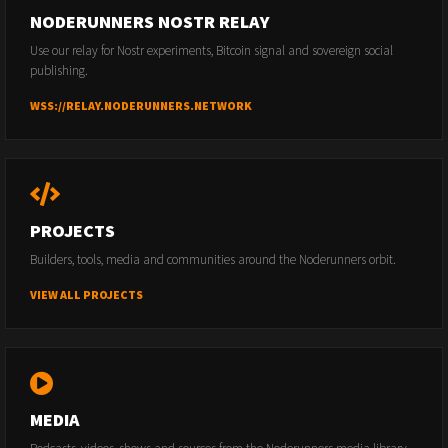
NODERUNNERS NOSTR RELAY
Use our relay for Nostr experiments, Bitcoin signal and sovereign social
publishing.
WSS://RELAY.NODERUNNERS.NETWORK
PROJECTS
Builders, tools, media and communities around the Noderunners orbit.
VIEW ALL PROJECTS
MEDIA