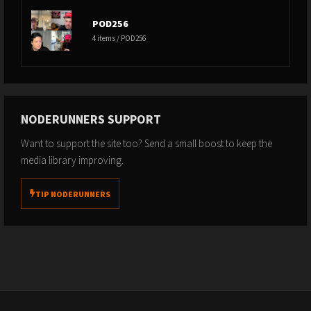
POD256
4 items / POD256
NODERUNNERS SUPPORT
Want to support the site too? Send a small boost to keep the
media library improving.
TIP NODERUNNERS