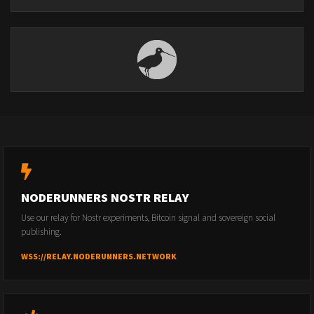
NODERUNNERS NOSTR RELAY
Use our relay for Nostr experiments, Bitcoin signal and sovereign social
publishing.
WSS://RELAY.NODERUNNERS.NETWORK