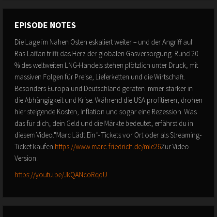
EPISODE NOTES
Die Lage im Nahen Osten eskaliert weiter – und der Angriff auf
Ras Laffan trifft das Herz der globalen Gasversorgung. Rund 20
% des weltweiten LNG-Handels stehen plötzlich unter Druck, mit
massiven Folgen für Preise, Lieferketten und die Wirtschaft.
Besonders Europa und Deutschland geraten immer stärker in
die Abhängigkeit und Krise. Während die USA profitieren, drohen
hier steigende Kosten, Inflation und sogar eine Rezession. Was
das für dich, dein Geld und die Märkte bedeutet, erfährst du in
diesem Video."Marc Lädt Ein"- Tickets vor Ort oder als Streaming-
Ticket kaufen:
https://www.marc-friedrich.de/mle26
Zur Video-
Version:
https://youtu.be/JkQANcoRqqU