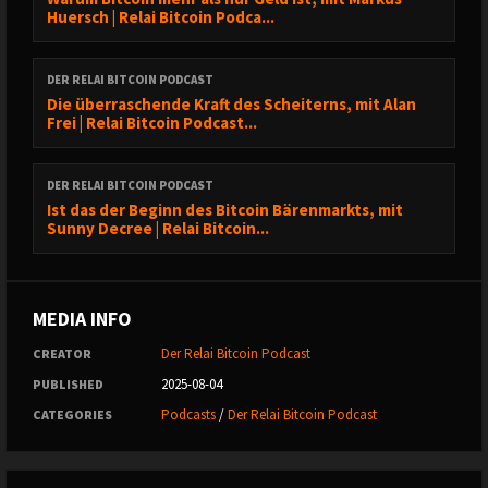
Huersch | Relai Bitcoin Podca...
21:15 - Kulturelle Unterschiede in der Bitcoin Adoption
DER RELAI BITCOIN PODCAST
24:01 - Bitcoins Wertversprechen und Marktstrategien
Die überraschende Kraft des Scheiterns, mit Alan
Frei | Relai Bitcoin Podcast...
27:08 - Warum es so wichtig ist Bitcoin zu halten
DER RELAI BITCOIN PODCAST
Ist das der Beginn des Bitcoin Bärenmarkts, mit
30:17 - Bitcoins Rolle in der Zukunft
Sunny Decree | Relai Bitcoin...
--
MEDIA INFO
Willst du die Sendung lieber im Audioformat hören?
Der Relai Bitcoin Podcast
CREATOR
2025-08-04
PUBLISHED
Podcasts
/
Der Relai Bitcoin Podcast
CATEGORIES
Höre mit auf Apple Podcast:
https://podcasts.apple.com/at/podcast/relai-bitcoin-
podcast/id1543267066