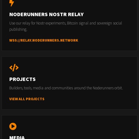
NODERUNNERS NOSTR RELAY
Use our relay for Nostr experiments, Bitcoin signal and sovereign social
publishing.
WSS://RELAY.NODERUNNERS.NETWORK
PROJECTS
Builders, tools, media and communities around the Noderunners orbit.
VIEW ALL PROJECTS
MEDIA