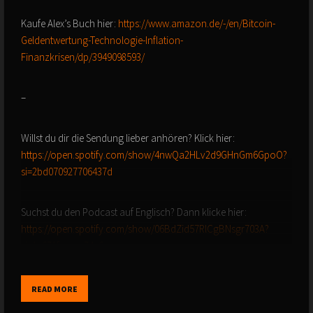
Kaufe Alex’s Buch hier:
https://www.amazon.de/-/en/Bitcoin-
Geldentwertung-Technologie-Inflation-
Finanzkrisen/dp/3949098593/
–
Willst du dir die Sendung lieber anhören? Klick hier:
https://open.spotify.com/show/4nwQa2HLv2d9GHnGm6GpoO?
si=2bd070927706437d
Suchst du den Podcast auf Englisch? Dann klicke hier:
https://open.spotify.com/show/06BdZid57RlCgBNsgr703A?
si=1c671fcccee74e6c
--
READ MORE