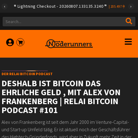
Lightning Checkout - 20260807.133135.3240
|
205.497
DER RELAI BITCOIN PODCAST
DESHALB IST BITCOIN DAS
EHRLICHE GELD , MIT ALEX VON
FRANKENBERG | RELAI BITCOIN
PODCAST #101
Alex von Frankenberg ist seit dem Jahr 2000 im Venture-Capital-
und Start-up Umfeld tätig. Er ist aktuell noch der Geschäftsführer
des Hightech-Gründerfonds, wird aber in Zukunft mehr Zeit in der