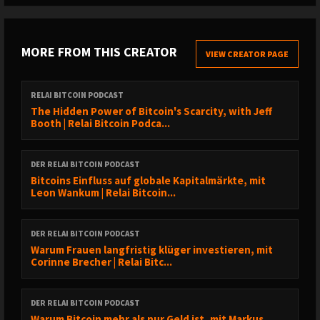
Inhalte dieser Folge:
MORE FROM THIS CREATOR
00:00 - Intro und Vorstellung
VIEW CREATOR PAGE
03:07 - Privatanleger und Markttrends
RELAI BITCOIN PODCAST
The Hidden Power of Bitcoin's Scarcity, with Jeff
Booth | Relai Bitcoin Podca...
06:20 - Bitcoin Edukation und Missverständnisse
DER RELAI BITCOIN PODCAST
09:16 - Die Rolle von Bitcoin im Finanzsystem
Bitcoins Einfluss auf globale Kapitalmärkte, mit
Leon Wankum | Relai Bitcoin...
12:06 - Bitcoin’s Adoption und die Gesellschaft
DER RELAI BITCOIN PODCAST
Warum Frauen langfristig klüger investieren, mit
Corinne Brecher | Relai Bitc...
15:14 - Bitcoin Treasury Firmen und deren Impact
18:13 - Die Zukunft von Bitcoin in Institutionen
DER RELAI BITCOIN PODCAST
Warum Bitcoin mehr als nur Geld ist, mit Markus