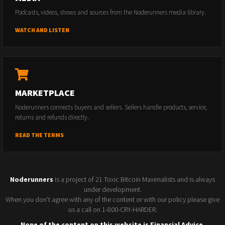
Podcasts, videos, shows and sources from the Noderunners media library.
WATCH AND LISTEN
MARKETPLACE
Noderunners connects buyers and sellers. Sellers handle products, service,
returns and refunds directly.
READ THE TERMS
Noderunners
is a project of 21 Toxic Bitcoin Maximalists and is always
under development.
When you don't agree with any of the content or with our policy please give
us a call on 1-800-CRY-HARDER.
None of the content on this website is Financial Advice.