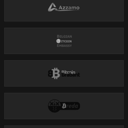
#StackSats
#21BitcoinBasics
#BitcoinWissen