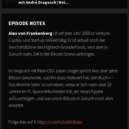
mit André Dragosch | Rel...
EPISODE NOTES
Alex von Frankenberg
ist seit dem Jahr 2000 im Venture-
Capital- und Start-up Umfeld tätig. Er ist aktuell noch der
Geschäftsführer des Hightech-Gründerfonds, wird aber in
Zukunft mehr Zeit in der Bitcoin-Szene verbringen.
Im Gespräch mit Relai-CEO Julian Liniger spricht Alex über seine
Bitcoin Geschichte, was ihn dazu motiviert hat, sein Buch « –
Das ehrliche Geld» zu schreiben, wieso er sich nach über 20
Jahren im VC-Space entschieden hat, ein neues Kapitel
aufzuschlagen, und was uns in Bitcoin in Zukunft noch alles
erwartet.
Folge Alex auf X:
https://x.com/Justdoitalex