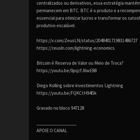
centralizados ou derivativos, essa estratégia mantém
permanecem em BTC. BTC é o produto e a recompensa. 
essencial para otimizar lucros e transformar os satos
produtivo escalável.
https://x.com/ZeusLN/status/2048401719831486727
https://zeusln.com/lightning-economics
Bitcoin é Reserva de Valor ou Meio de Troca?
https://youtu.be/0pqzfJ6wE88
Diego Kolling sobre investimentos Lightning
https://youtu.be/FQKCtH94l5k
Gravado no bloco 947128
________________
APOIE O CANAL