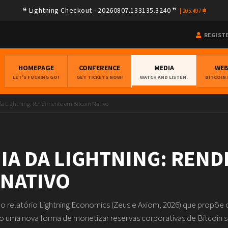
Lightning Checkout - 20260807.133135.3240
|
205.497
REGIST
HOMEPAGE
CONFERENCE
MEDIA
WE
LET'S FUCKING GO!
GET TICKETS NOW!
WATCH AND LISTEN.
BITCOIN
a Lightning: Rendimento em Bitcoin Nativo
A DA LIGHTNING: REND
 NATIVO
o relatório Lightning Economics (Zeus e Axiom, 2026) que propõe 
 uma nova forma de monetizar reservas corporativas de Bitcoin 