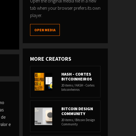
Open the original media file in a new
tab when your browser prefers its own
player.
OPEN MEDIA
MORE CREATORS
HASH - CORTES
BITCOINHEIROS
20 items / HASH - Cortes
bitcoinheiros
omo
BITCOIN DESIGN
sas
COMMUNITY
 de
20 items / Bitcoin Design
alor e
Community