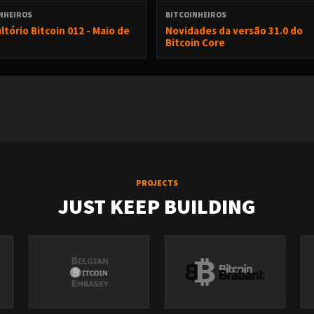
NHEIROS
BITCOINHEIROS
in-fountain)
ltório Bitcoin 012 - Maio de
Novidades da versão 31.0 do
Value
Bitcoin Core
PROJECTS
JUST KEEP BUILDING
g com Hardware Wallets de diferentes fabricantes ou próprias.