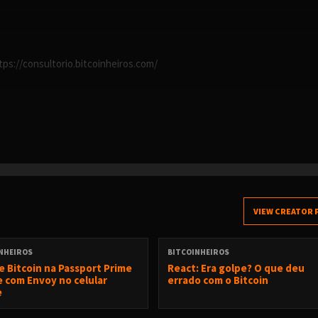
s://consultorio.bitcoinheiros.com/
 e Axiom
m Bitcoin
 são Melhores?
work
VIEW CREATOR 
ning?
ghtning?
NHEIROS
BITCOINHEIROS
utros Mercados
e Bitcoin na Passport Prime
React: Era golpe? O que deu
ne com Envoy no celular
errado com o Bitcoin
na Lightning Network?
e