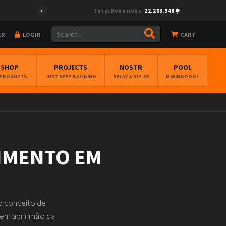
Total Donations:
22.203.948
ER
LOGIN
CART
BSHOP
PROJECTS
NOSTR
POOL
 PRODUCTS.
JUST KEEP BUILDING
RELAY & NIP-05
MINING POOL
IMENTO EM
o conceito de
sem abrir mão da