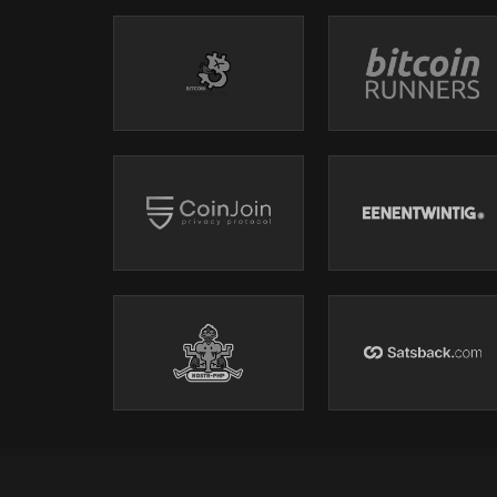
Para ver as carteiras de hardware que recomendamos
Veja os descontos e clique nos links de afiliados para 
Por exemplo, para a COLDCARD - https://store.coink
Com o código "bitcoinheiros" você ganha 5% de des
Playlist "Canivete Suíço Bitcoinheiro"
https://www.youtube.com/playlist?list=PLgcVY
Playlist "Carteiras Multisig de Bitcoin"
https://www.youtube.com/playlist?list=PLgcVYwO
ISENÇÃO DE RESPONSABILIDADE:
Este conteúdo foi preparado para fins meramente in
NÃO é uma recomendação financeira nem de investi
As opiniões apresentadas são apenas opiniões.
Faça sua própria pesquisa.
Não nos responsabilizamos por qualquer decisão de 
vídeos.