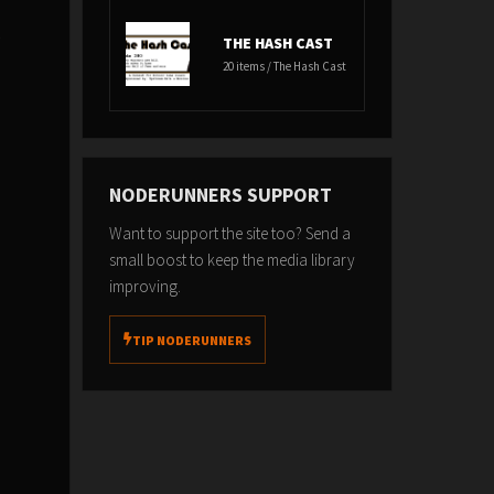
é
THE HASH CAST
20 items / The Hash Cast
NODERUNNERS SUPPORT
Want to support the site too? Send a
small boost to keep the media library
improving.
TIP NODERUNNERS