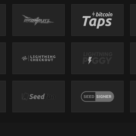
, acesse https://www.bitcoinheiros.com/carteiras
ajudar o canal
ite.com/promo/bitcoinheiros
conto na ColdCard
wONyxmg-KH5bwzMU4sdyMbVMPqwb
Nyxmi74PiIUSnGieNIPqmtmdjW
formativos.
mento.
investimento que você tomar ou ação que você executar inspirada em n