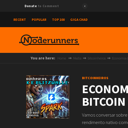
Donate
to Comment
RECENT
POPULAR
TOP 100
GIGA CHAD
You are here:
Home
Media
bitcoinheiros
Economia d
BITCOINHEIROS
ECONOMI
BITCOIN
Vamos conversar sobre 
rendimento nativo como